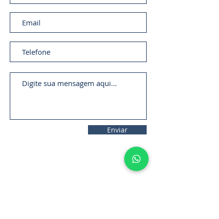
Enviar
11. 2306-
9792
lifecintos@lifecintos.com.br