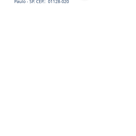
Paulo - SP. CEP.:
01128-020
Home
Cinturão Paraquedista
Acessórios
Catracas