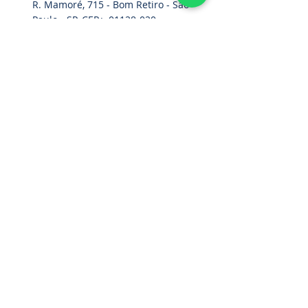
R. Mamoré, 715 - Bom Retiro - São
Paulo - SP. CEP.:
01128-020
Home
Cinturão Paraquedista
Acessórios