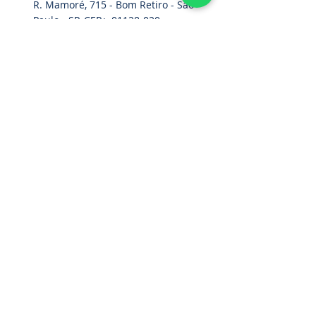
R. Mamoré, 715 - Bom Retiro - São
Paulo - SP. CEP.:
01128-020
Home
Cinturão Paraquedista
Acessórios