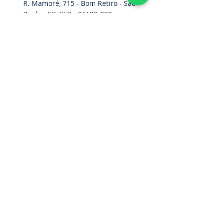
R. Mamoré, 715 - Bom Retiro - São
Paulo - SP. CEP.:
01128-020
Home
Cinturão Paraquedista
Acessórios