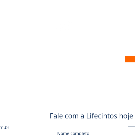
 no nosso site
Fale com a Lifecintos ho
om.br