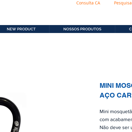
Consulta CA
Pesquisa
os.com.b
11. 2306-9792
NEW PRODUCT
NOSSOS PRODUTOS
C
MINI MO
AÇO CAR
Mini mosquetã
com acabament
Não deve ser 