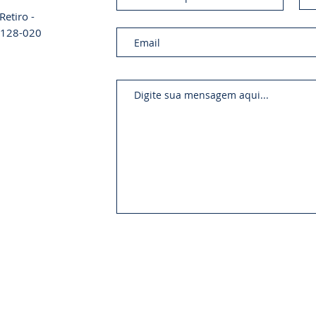
etiro -
01128-020