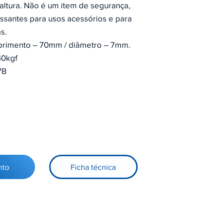
altura. Não é um item de segurança,
ssantes para usos acessórios e para
s.
rimento – 70mm / diâmetro – 7mm.
40kgf
7B
o
nto
Ficha técnica