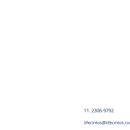
Registre-se
11. 2306-9792
lifecintos@lifecintos.c