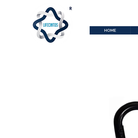
lifecintos@lifecint
r
HOME