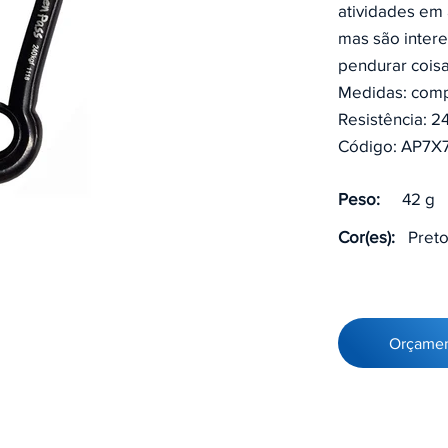
atividades em 
mas são intere
pendurar coisa
Medidas: comp
Resistência: 2
Código: AP7X
Peso:
42 g
Cor(es):
Pret
Orçame