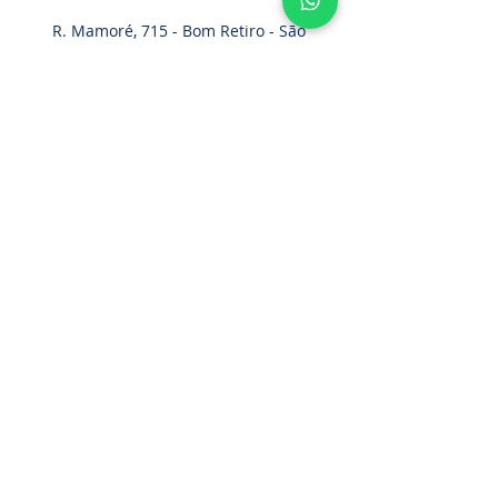
R. Mamoré, 715 - Bom Retiro - São
Paulo - SP. CEP.:
01128-020
Home
Cinturão Paraquedista