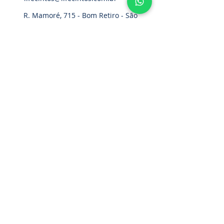
R. Mamoré, 715 - Bom Retiro - São
Paulo - SP. CEP.:
01128-020
Home
Cinturão Paraquedista