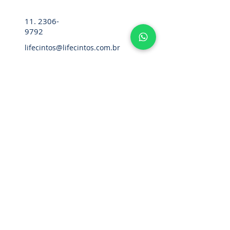
11. 2306-
9792
lifecintos@lifecintos.com.br
R. Mamoré, 715 - Bom Retiro - São
Paulo - SP. CEP.:
01128-020