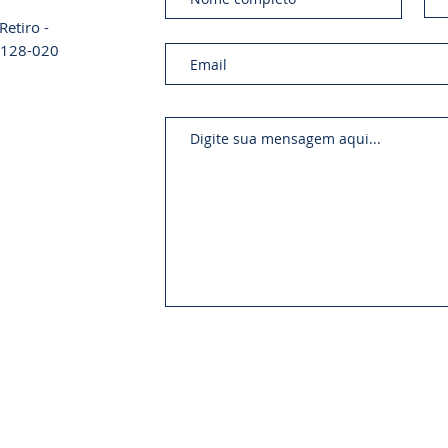
etiro -
01128-020