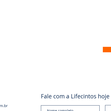
 no nosso site
Fale com a Lifecintos ho
om.br