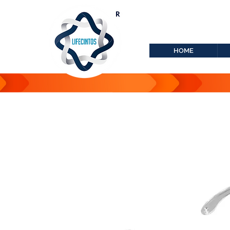
lifecintos@lifecint
r
HOME