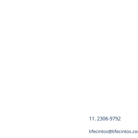
Registre-se
11. 2306-9792
lifecintos@lifecintos.c