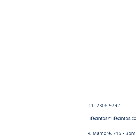
Registre-se
11. 2306-9792
lifecintos@lifecintos.c
R. Mamoré, 715 - Bom R