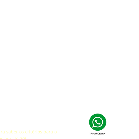
fação
a saber os critérios para o
os em até 70h.