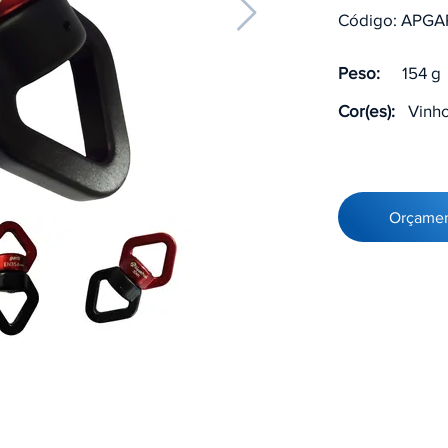
Código: APGA
Peso:
154 g
Cor(es):
Vinh
Orçame