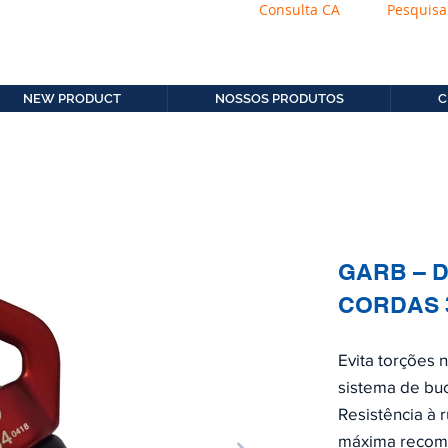
Consulta CA
Pesquisa
os.com.b
11. 2306-9792
NEW PRODUCT
NOSSOS PRODUTOS
C
GARB – 
CORDAS 
Evita torções 
sistema de bu
Resistência à 
máxima recom