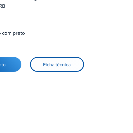
RB
o com preto
nto
Ficha técnica