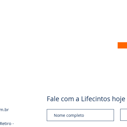
 no nosso site
Fale com a Lifecintos ho
om.br
etiro -