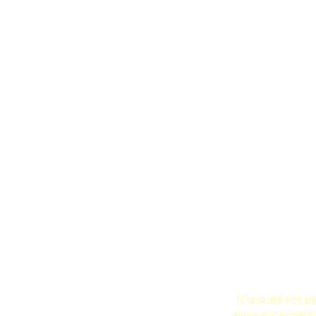
artes
Cinta Ergonômica
Pesquisa de Satis
aquedas
CertificaçõesSelo de
Certificados
ço Confinado
Conformidade
*Consulte-nos par
 de Vida
envio dos produt