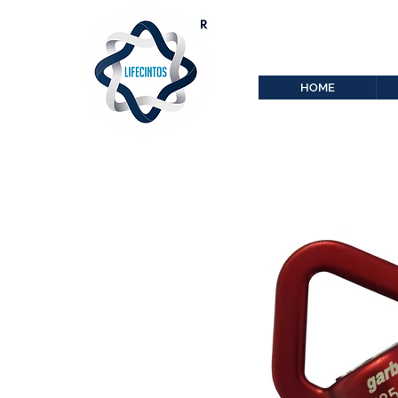
lifecintos@lifecint
r
HOME