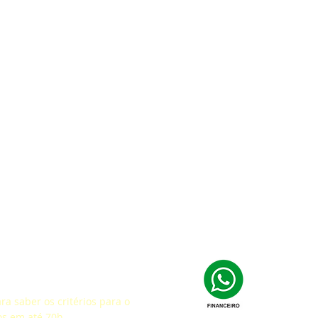
fação
a saber os critérios para o
os em até 70h.