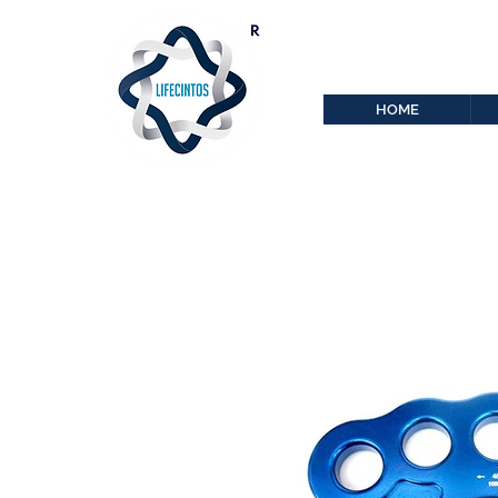
lifecintos@lifecint
r
HOME