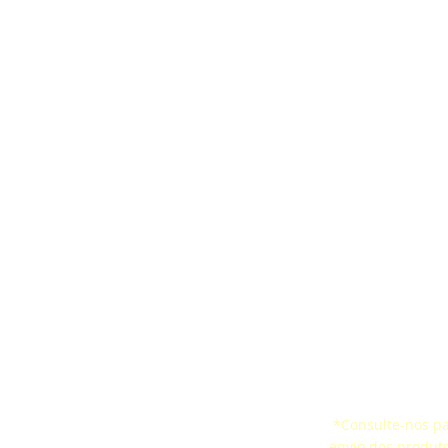
artes
Cinta Ergonômica
Pesquisa de Satis
aquedas
CertificaçõesSelo de
Certificados
ço Confinado
Conformidade
*Consulte-nos par
 de Vida
envio dos produt