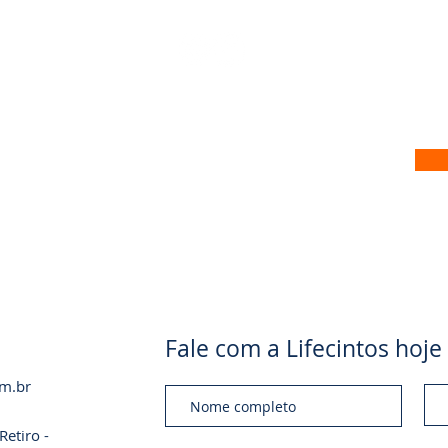
 no nosso site
Fale com a Lifecintos ho
om.br
etiro -