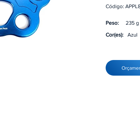
Código: APPL
Peso:
235 g
Cor(es):
Azul
Orçame