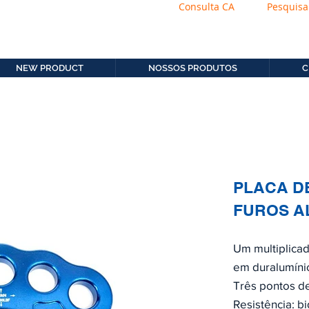
Consulta CA
Pesquisa
os.com.b
11. 2306-9792
NEW PRODUCT
NOSSOS PRODUTOS
C
PLACA D
FUROS A
Um multiplica
em duralumíni
Três pontos de
Resistência: 