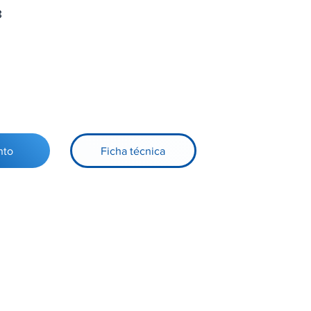
8
nto
Ficha técnica