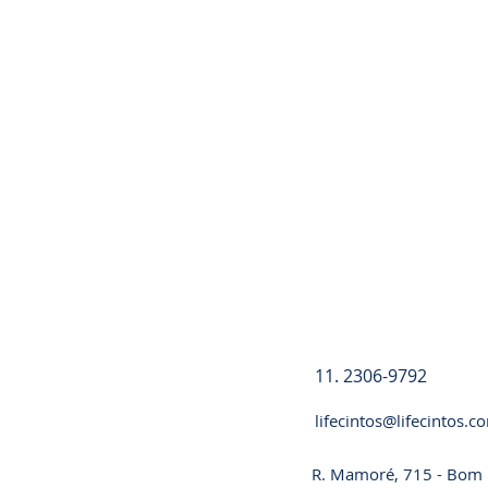
Registre-se
11. 2306-9792
lifecintos@lifecintos.c
R. Mamoré, 715 - Bom R