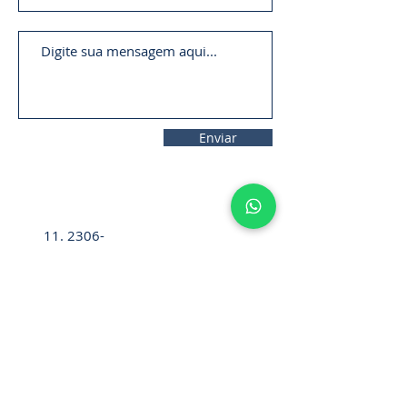
Enviar
11. 2306-
9792
lifecintos@lifecintos.com.br
R. Mamoré, 715 - Bom Retiro - São
Paulo - SP. CEP.:
01128-020