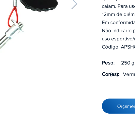
caiam. Para u
12mm de diâm
Em conformid
Não indicado p
uso esportivo/
Código: APS
Peso:
250 g
Cor(es):
Verm
Orçame