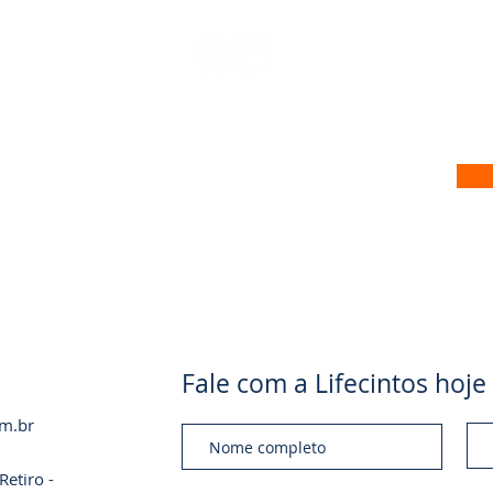
 no nosso site
Fale com a Lifecintos ho
om.br
etiro -