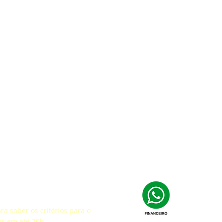
fação
a saber os critérios para o
os em até 70h.