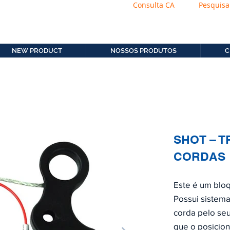
Consulta CA
Pesquisa
os.com.b
11. 2306-9792
NEW PRODUCT
NOSSOS PRODUTOS
C
SHOT – 
CORDAS
Este é um blo
Possui sistema
corda pelo se
que o posicio