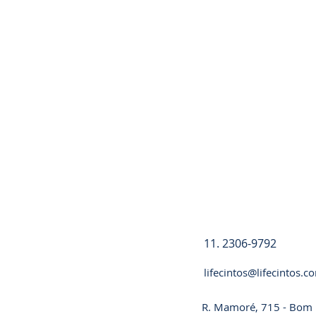
Registre-se
11. 2306-9792
lifecintos@lifecintos.c
R. Mamoré, 715 - Bom R