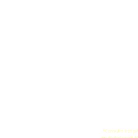
artes
Cinta Ergonômica
Pesquisa de Satis
aquedas
CertificaçõesSelo de
Certificados
ço Confinado
Conformidade
*Consulte-nos par
 de Vida
envio dos produt