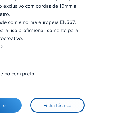
so exclusivo com cordas de 10mm a
etro.
ade com a norma europeia EN567.
ara uso profissional, somente para
recreativo.
HOT
elho com preto
nto
Ficha técnica