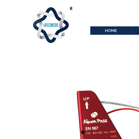
lifecintos@lifecint
r
HOME