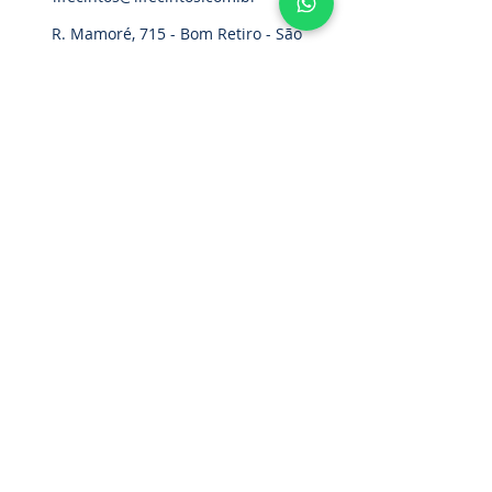
R. Mamoré, 715 - Bom Retiro - São
Paulo - SP. CEP.:
01128-020
Home
Cinturão Paraquedista