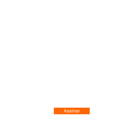
Registre-se no nosso site
Assinar