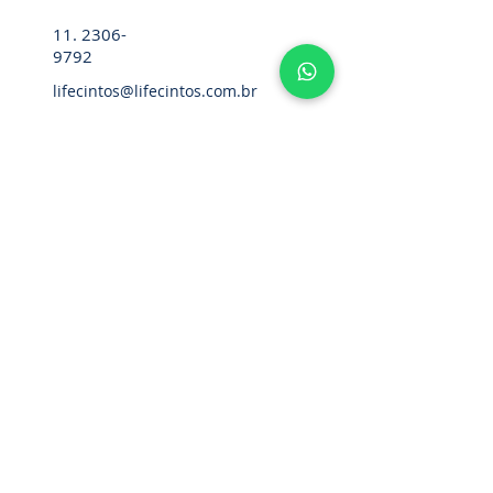
11. 2306-
9792
lifecintos@lifecintos.com.br
R. Mamoré, 715 - Bom Retiro - São
Paulo - SP. CEP.:
01128-020