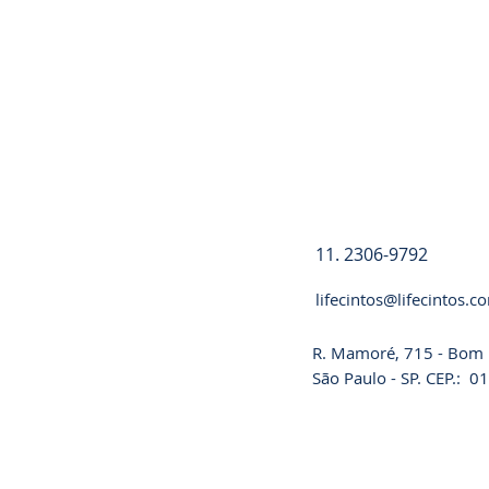
Registre-se
11. 2306-9792
lifecintos@lifecintos.c
R. Mamoré, 715 - Bom R
São Paulo - SP. CEP.: 