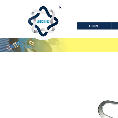
lifecintos@lifecint
r
HOME