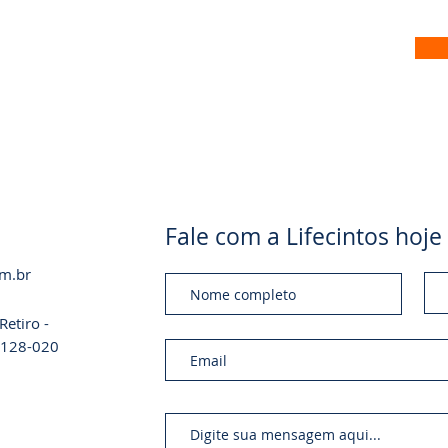
 no nosso site
Fale com a Lifecintos ho
om.br
etiro -
01128-020