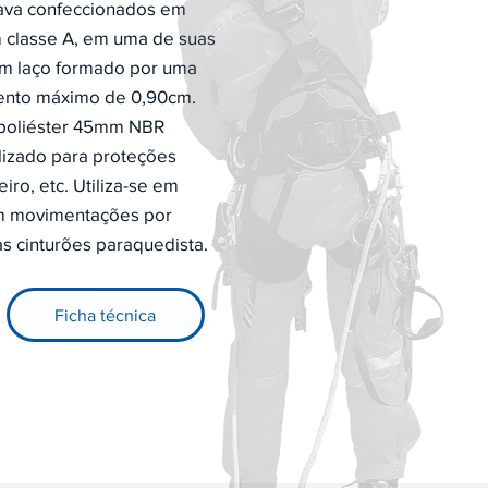
ava confeccionados em
 classe A, em uma de suas
um laço formado por uma
ento máximo de 0,90cm.
e poliéster 45mm NBR
lizado para proteções
iro, etc. Utiliza-se em
em movimentações por
as cinturões paraquedista.
Ficha técnica