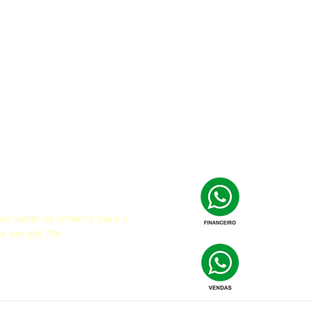
fação
a saber os critérios para o
os em até 70h.