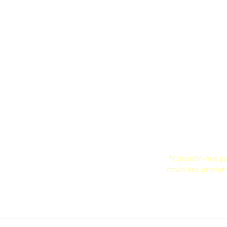
artes
Cinta Ergonômica
Pesquisa de Satis
aquedas
CertificaçõesSelo de
Certificados
ço Confinado
Conformidade
*Consulte-nos par
 de Vida
envio dos produt