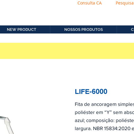
Consulta CA
Pesquisa
os.com.b
11. 2306-9792
NEW PRODUCT
NOSSOS PRODUTOS
C
LIFE-6000
Fita de ancoragem simple
poliéster em “Y” sem abso
azul; composição: poliést
largura. NBR 15834:2020 