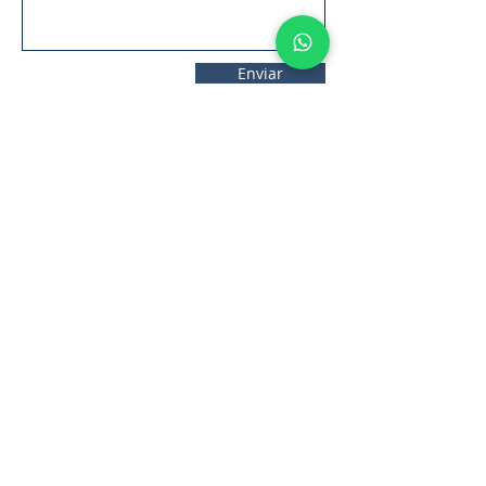
Enviar
11. 2306-
9792
lifecintos@lifecintos.com.br
R. Mamoré, 715 - Bom Retiro - São
Paulo - SP. CEP.:
01128-020