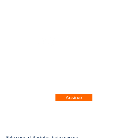
Registre-se no nosso site
Assinar
Fale com a Lifecintos hoje mesmo