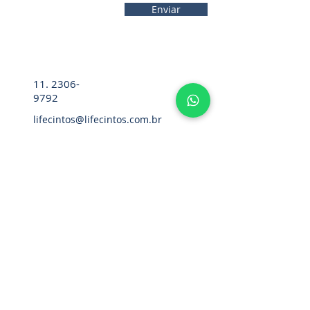
Enviar
11. 2306-
9792
lifecintos@lifecintos.com.br
R. Ten. Pena, 57 - Room 05 - Bom
Retiro, Sao Paulo - SP,
01127-020
,
Brazil