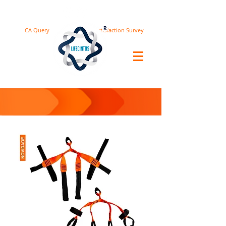
CA Query
Satisfaction Survey