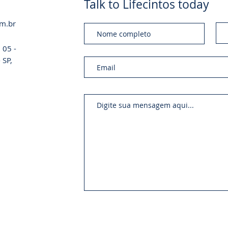
Talk to Lifecintos today
om.br
 05 -
 SP,