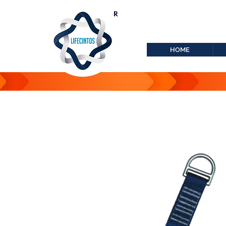
lifecintos@lifecint
r
HOME