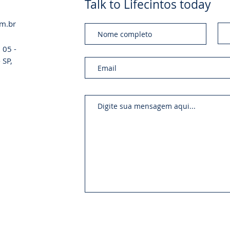
Talk to Lifecintos today
om.br
 05 -
 SP,