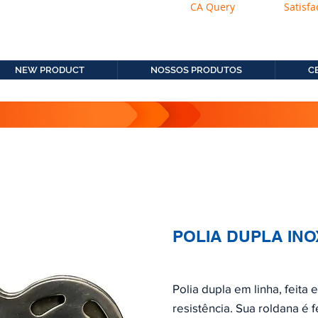
CA Query
Satisfa
os.com.b
11. 2306-9792
NEW PRODUCT
NOSSOS PRODUTOS
C
POLIA DUPLA INO
Polia dupla em linha, feita 
resistência. Sua roldana é f