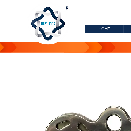
lifecintos@lifecint
r
HOME