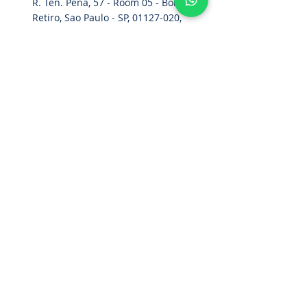
R. Ten. Pena, 57 - Room 05 - Bom
Retiro, Sao Paulo - SP,
01127-020
,
Brazil
Home
Parachute Belt