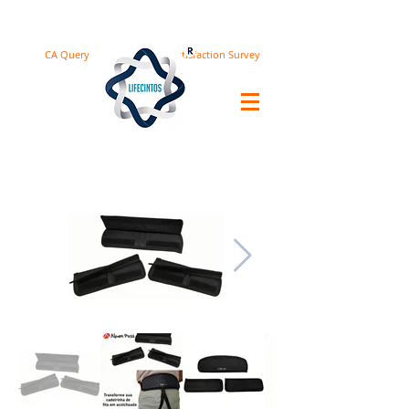
CA Query
Satisfaction Survey