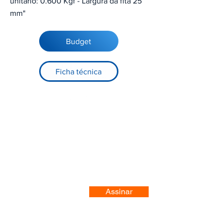
unitário: 0.600 Kgf - Largura da fita 25
mm"
Budget
Ficha técnica
Registre-se no nosso site
Assinar