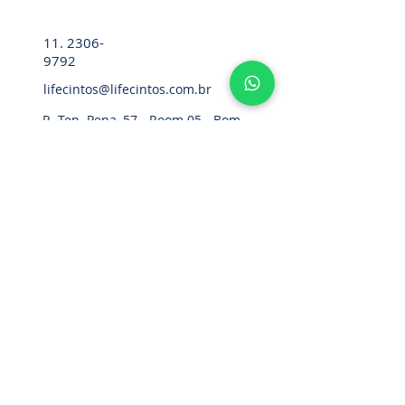
11. 2306-
9792
lifecintos@lifecintos.com.br
R. Ten. Pena, 57 - Room 05 - Bom
Retiro, Sao Paulo - SP,
01127-020
,
Brazil