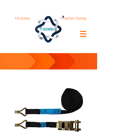
CA Query
Satisfaction Survey