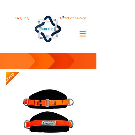
CA Query
Satisfaction Survey