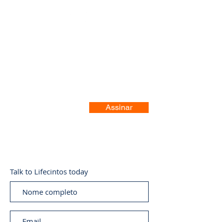
Registre-se no nosso site
Assinar
Talk to Lifecintos today