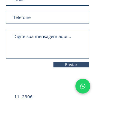
Enviar
11. 2306-
9792
lifecintos@lifecintos.com.br
R. Ten. Pena, 57 - Room 05 - Bom
Retiro, Sao Paulo - SP,
01127-020
,