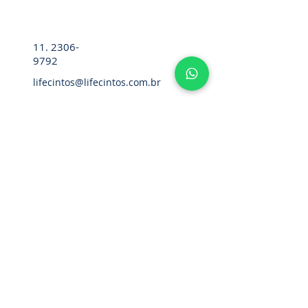
11. 2306-
9792
lifecintos@lifecintos.com.br
R. Ten. Pena, 57 - Room 05 - Bom
Retiro, Sao Paulo - SP,
01127-020
,
Brazil