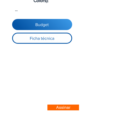
Colors):
--
Budget
Ficha técnica
Registre-se no nosso site
Assinar