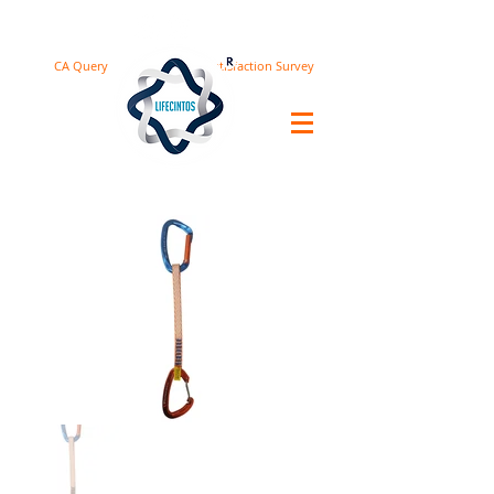
CA Query
Satisfaction Survey