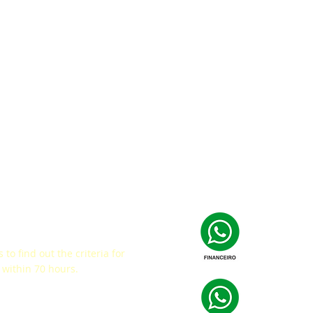
ey
 to find out the criteria for
within 70 hours.