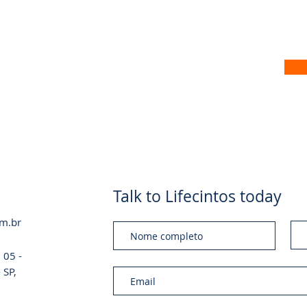
 no nosso site
Talk to Lifecintos today
om.br
 05 -
 SP,