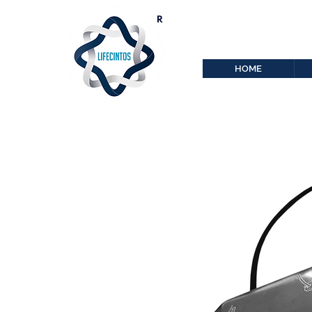
lifecintos@lifecint
r
HOME