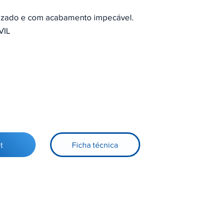
izado e com acabamento impecável.
VIL
a
t
Ficha técnica