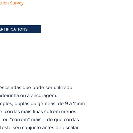
ction Survey
ERTIFICATIONS
escaladas que pode ser utilizado
adeirinha ou à ancoragem.
imples, duplas ou gêmeas, de 9 a 11mm
e, cordas mais finas sofrem menos
o – ou “correm” mais – do que cordas
Teste seu conjunto antes de escalar