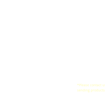
ards
Ergonomic Belt
Satisfaction Surv
arresters
CertificationsSeal of
Certificates
ined Space
Conformity
*Please contact us
ne
sending products 