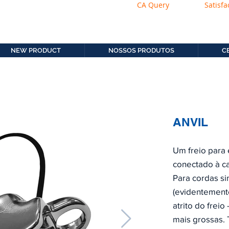
CA Query
Satisfa
os.com.b
11. 2306-9792
NEW PRODUCT
NOSSOS PRODUTOS
C
ANVIL
Um freio para 
conectado à c
Para cordas s
(evidentement
atrito do frei
mais grossas. 