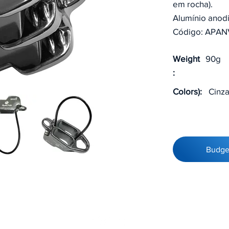
em rocha).
Alumínio anod
Código: APAN
Weight
90g
:
Colors):
Cinz
Budge