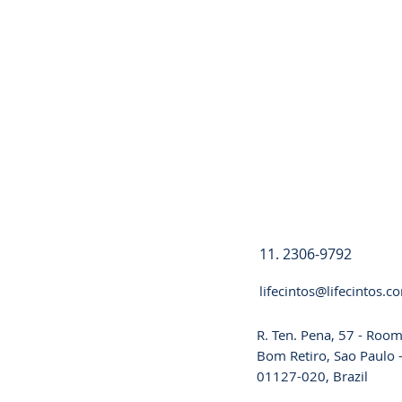
Registre-se
11. 2306-9792
lifecintos@lifecintos.c
R. Ten. Pena, 57 - Room
Bom Retiro, Sao Paulo -
01127-020, Brazil