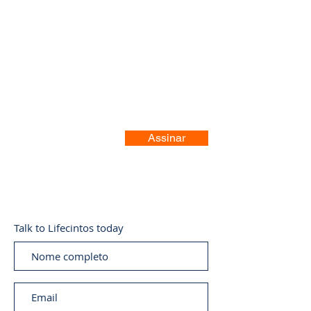
Registre-se no nosso site
Assinar
Talk to Lifecintos today