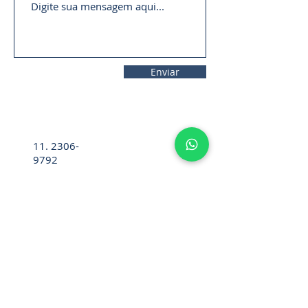
Enviar
11. 2306-
9792
lifecintos@lifecintos.com.br
R. Ten. Pena, 57 - Room 05 - Bom
Retiro, Sao Paulo - SP,
01127-020
,
Brazil