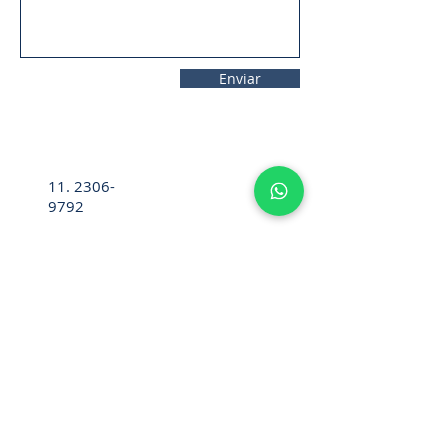
Enviar
11. 2306-
9792
lifecintos@lifecintos.com.br
R. Ten. Pena, 57 - Room 05 - Bom
Retiro, Sao Paulo - SP,
01127-020
,
Brazil