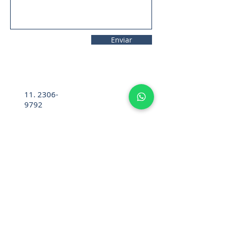
Enviar
11. 2306-
9792
lifecintos@lifecintos.com.br
R. Ten. Pena, 57 - Room 05 - Bom
Retiro, Sao Paulo - SP,
01127-020
,
Brazil