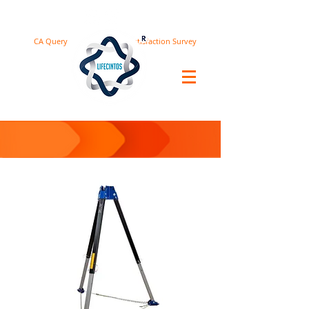
CA Query
Satisfaction Survey