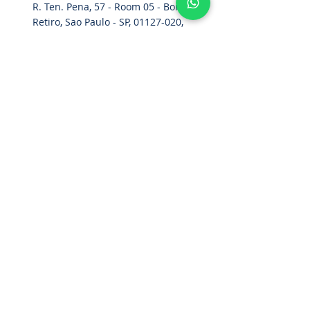
R. Ten. Pena, 57 - Room 05 - Bom
Retiro, Sao Paulo - SP,
01127-020
,
Brazil
Home
Parachute Belt