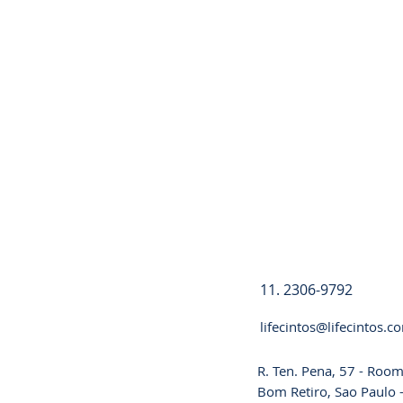
Registre-se
11. 2306-9792
lifecintos@lifecintos.c
R. Ten. Pena, 57 - Room
Bom Retiro, Sao Paulo -