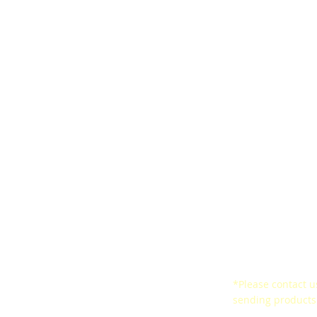
ards
Ergonomic Belt
Satisfaction Surv
arresters
CertificationsSeal of
Certificates
ined Space
Conformity
*Please contact us
ne
sending products 