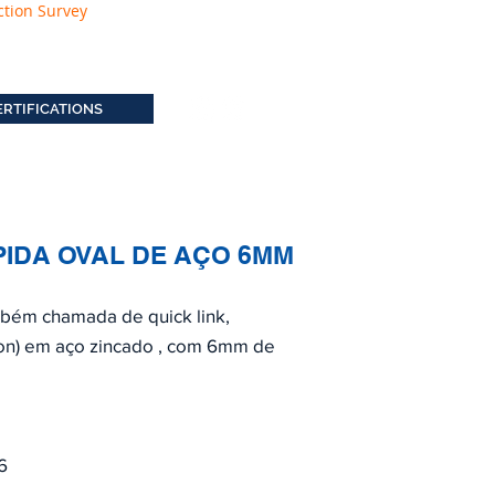
ction Survey
ERTIFICATIONS
IDA OVAL DE AÇO 6MM
mbém chamada de quick link,
lon) em aço zincado , com 6mm de
6