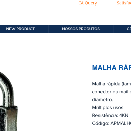
CA Query
Satisfa
os.com.b
11. 2306-9792
NEW PRODUCT
NOSSOS PRODUTOS
C
MALHA RÁP
Malha rápida (ta
conector ou mail
diâmetro.
Múltiplos usos.
Resistência: 4KN
Código: APMALH