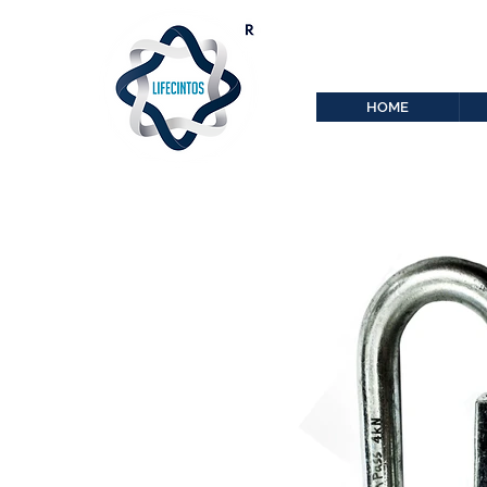
lifecintos@lifecint
r
HOME