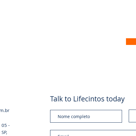
 no nosso site
Talk to Lifecintos today
om.br
 05 -
 SP,