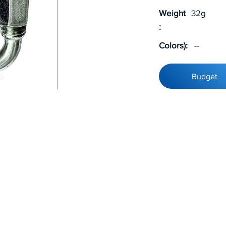
Weight
32g
:
Colors):
--
Budget