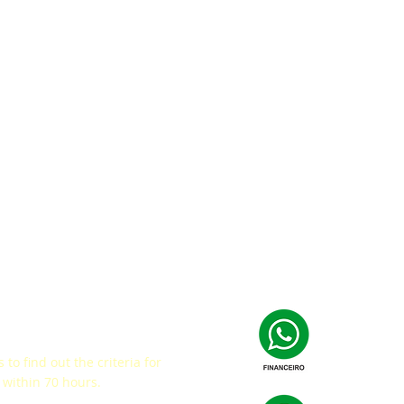
ey
 to find out the criteria for
within 70 hours.