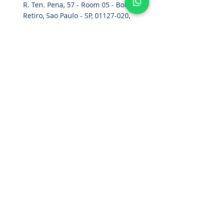
R. Ten. Pena, 57 - Room 05 - Bom
Retiro, Sao Paulo - SP,
01127-020
,
Brazil
Home
Parachute Belt