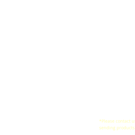
ards
Ergonomic Belt
Satisfaction Surv
arresters
CertificationsSeal of
Certificates
ined Space
Conformity
*Please contact us
ne
sending products 