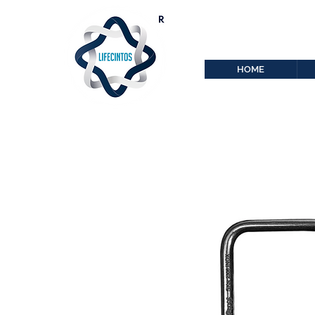
lifecintos@lifecint
r
HOME