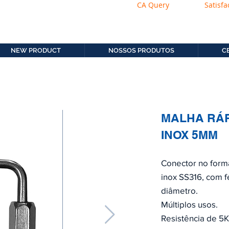
CA Query
Satisfa
os.com.b
11. 2306-9792
NEW PRODUCT
NOSSOS PRODUTOS
C
MALHA RÁ
INOX 5MM
Conector no form
inox SS316, com 
diâmetro.
Múltiplos usos.
Resistência de 5