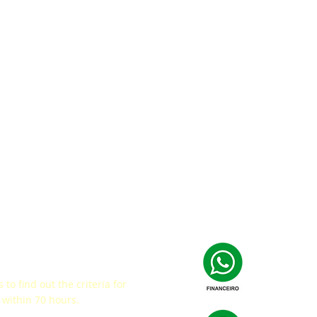
ey
 to find out the criteria for
within 70 hours.