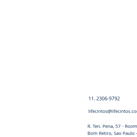
Registre-se
11. 2306-9792
lifecintos@lifecintos.c
R. Ten. Pena, 57 - Room
Bom Retiro, Sao Paulo -