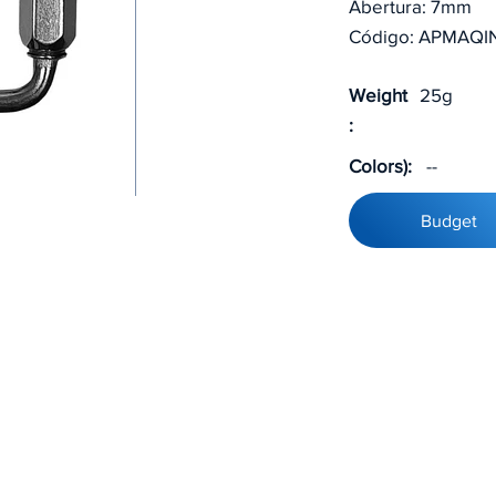
Abertura: 7mm
Código: APMAQI
Weight
25g
:
Colors):
--
Budget