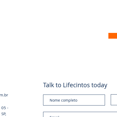
 no nosso site
Talk to Lifecintos today
om.br
 05 -
 SP,