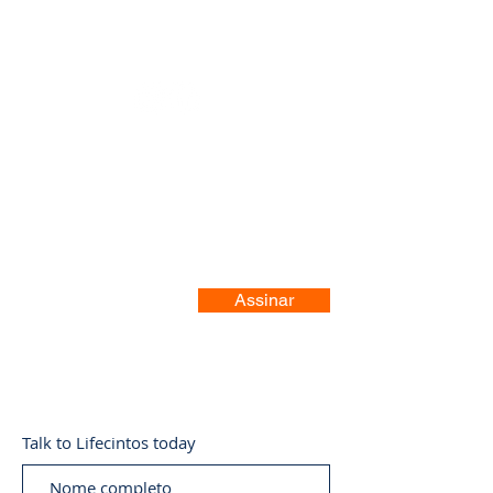
Registre-se no nosso site
Assinar
Talk to Lifecintos today