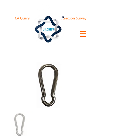
CA Query
Satisfaction Survey