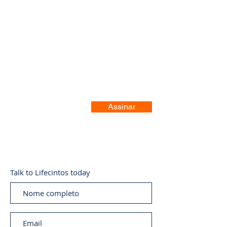
Registre-se no nosso site
Assinar
Talk to Lifecintos today