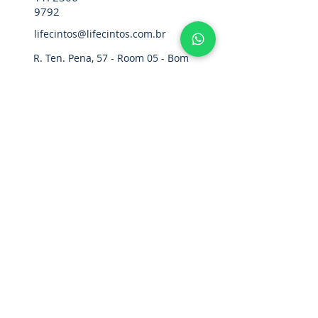
9792
lifecintos@lifecintos.com.br
R. Ten. Pena, 57 - Room 05 - Bom
Retiro, Sao Paulo - SP,
01127-020
,
Brazil