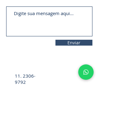
Enviar
11. 2306-
9792
lifecintos@lifecintos.com.br
R. Ten. Pena, 57 - Room 05 - Bom
Retiro, Sao Paulo - SP,
01127-020
,
Brazil