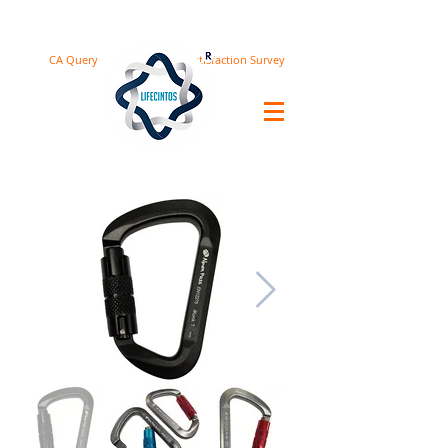
CA Query
Satisfaction Survey