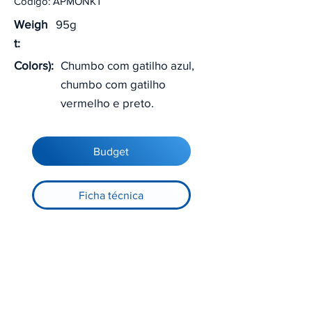
Código: APMONKT
Weigh
95g
t:
Colors):
Chumbo com gatilho azul,
chumbo com gatilho
vermelho e preto.
Budget
Ficha técnica
Registre-se no nosso site