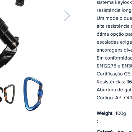
sistema keylock
resistência longi
Um modelo que 
alta resistênci
ótima opção pa
escaladas exige
ancoragens dive
Em conformidad
EN12275 e EN3
Certificação CE.
Resistências: 3
Abertura de gat
Código: APLOC
Weight
100g
:
Colors):
Azul, 