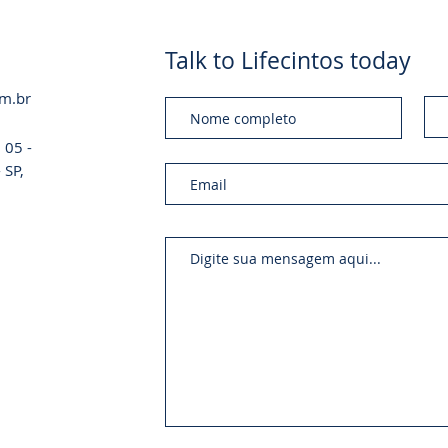
Talk to Lifecintos today
om.br
 05 -
 SP,