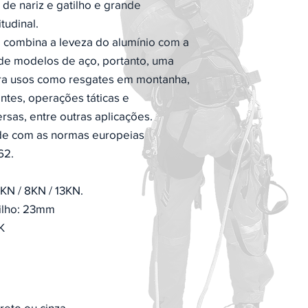
 de nariz e gatilho e grande
tudinal.
combina a leveza do alumínio com a
a de modelos de aço, portanto, uma
ra usos como resgates em montanha,
ntes, operações táticas e
rsas, entre outras aplicações.
e com as normas europeias
62.
6KN / 8KN / 13KN.
ilho: 23mm
K
preto ou cinza