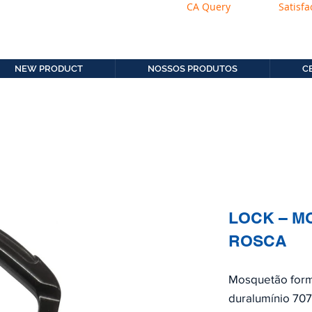
CA Query
Satisfa
os.com.b
11. 2306-9792
NEW PRODUCT
NOSSOS PRODUTOS
C
LOCK – M
ROSCA
Mosquetão form
duralumínio 70