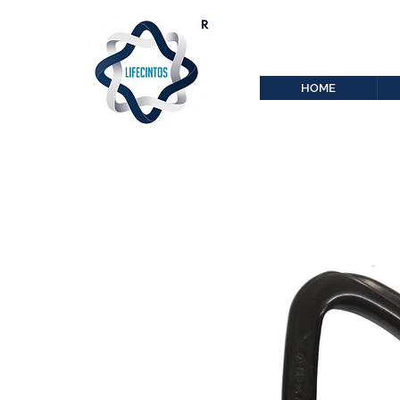
lifecintos@lifecint
r
HOME