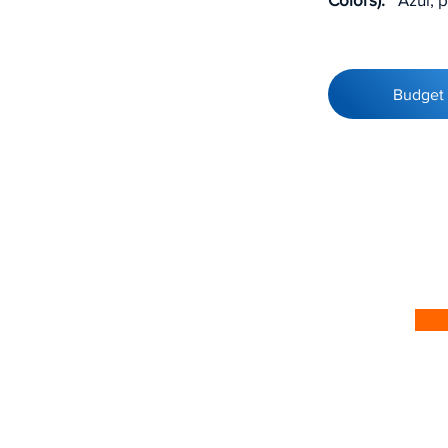
Budget
 no nosso site