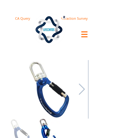
CA Query
Satisfaction Survey