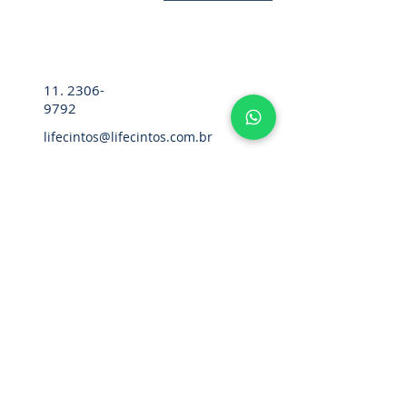
11. 2306-
9792
lifecintos@lifecintos.com.br
R. Ten. Pena, 57 - Room 05 - Bom
Retiro, Sao Paulo - SP,
01127-020
,
Brazil