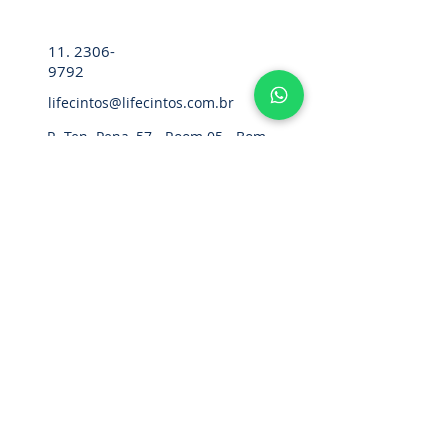
11. 2306-
9792
lifecintos@lifecintos.com.br
R. Ten. Pena, 57 - Room 05 - Bom
Retiro, Sao Paulo - SP,
01127-020
,
Brazil