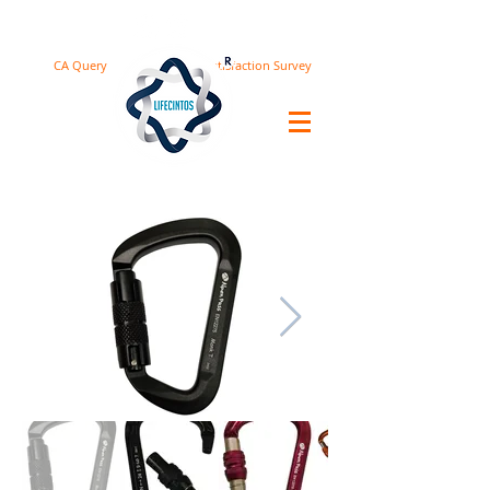
CA Query
Satisfaction Survey