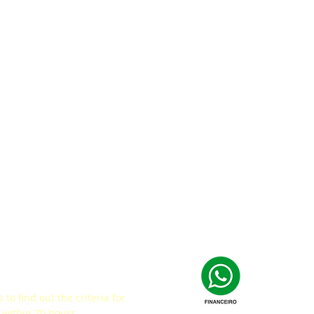
ey
 to find out the criteria for
within 70 hours.