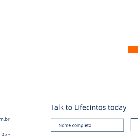
 no nosso site
Talk to Lifecintos today
om.br
 05 -