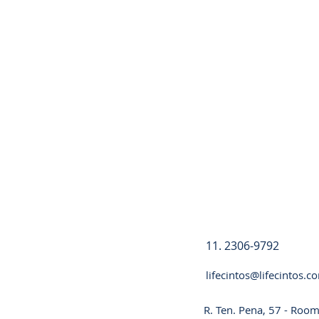
Registre-se
11. 2306-9792
lifecintos@lifecintos.c
R. Ten. Pena, 57 - Room