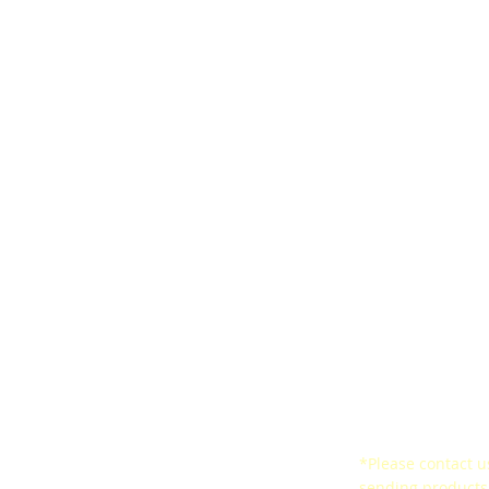
ards
Ergonomic Belt
Satisfaction Surv
arresters
CertificationsSeal of
Certificates
ined Space
Conformity
*Please contact us
ne
sending products 