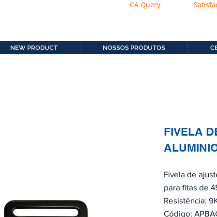
CA Query
Satisfa
os.com.b
11. 2306-9792
NEW PRODUCT
NOSSOS PRODUTOS
C
FIVELA D
ALUMINI
Fivela de ajus
para fitas de 
Resistência: 9
Código: APB