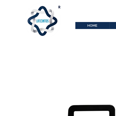
lifecintos@lifecint
r
HOME