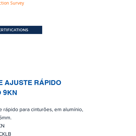
ction Survey
ERTIFICATIONS
E AJUSTE RÁPIDO
O 9KN
te rápido para cinturões, em alumínio,
45mm.
KN
ACKLB