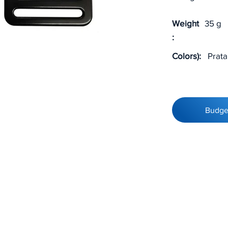
Weight
35 g
:
Colors):
Prata
Budge