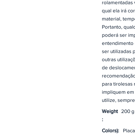
rolamentadas v
qual ela irá co
material, temp
Portanto, qua
poderá ser imp
entendimento 
ser utilizadas
outras utiliza
de deslocamen
recomendação 
para tirolesas
impliquem em 
utilize, sempr
Weight
200 g
:
Colors):
Placa