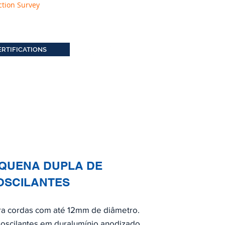
ction Survey
ERTIFICATIONS
EQUENA DUPLA DE
OSCILANTES
ara cordas com até 12mm de diâmetro.
s oscilantes em duralumínio anodizado