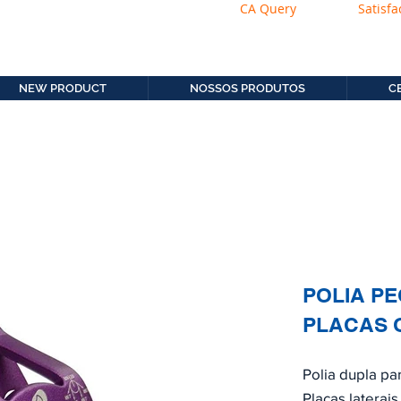
CA Query
Satisfa
os.com.b
11. 2306-9792
NEW PRODUCT
NOSSOS PRODUTOS
C
POLIA P
PLACAS 
Polia dupla p
Placas laterai