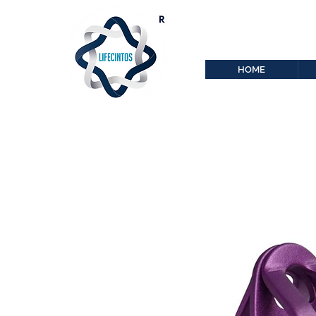
lifecintos@lifecint
r
HOME