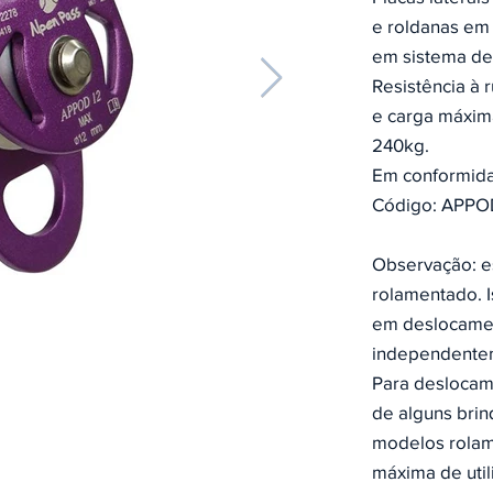
e roldanas em
em sistema de
Resistência à 
e carga máxim
240kg.
Em conformid
Código: APPO
Observação: e
rolamentado. I
em deslocamen
independentem
Para deslocam
de alguns brin
modelos rolam
máxima de uti