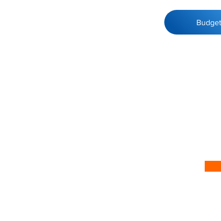
Budge
 no nosso site