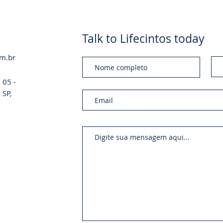
Talk to Lifecintos today
om.br
 05 -
 SP,