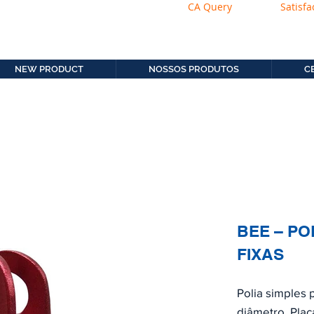
CA Query
Satisfa
os.com.b
11. 2306-9792
NEW PRODUCT
NOSSOS PRODUTOS
C
BEE – PO
FIXAS
Polia simples
diâmetro. Plac