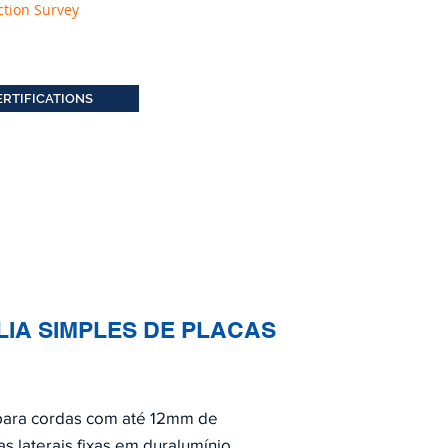
ction Survey
ERTIFICATIONS
LIA SIMPLES DE PLACAS
 para cordas com até 12mm de
as laterais fixas em duralumínio