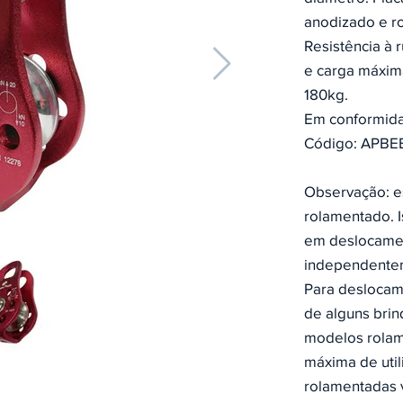
anodizado e ro
Resistência à 
e carga máxim
180kg.
Em conformid
Código: APBE
Observação: e
rolamentado. I
em deslocamen
independentem
Para deslocam
de alguns brin
modelos rolam
máxima de uti
rolamentadas v