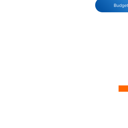
Budge
 no nosso site