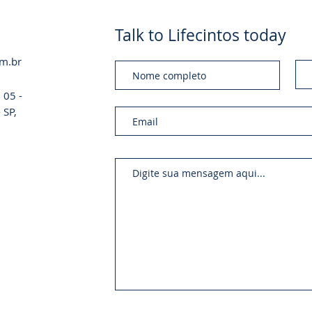
Talk to Lifecintos today
om.br
 05 -
 SP,