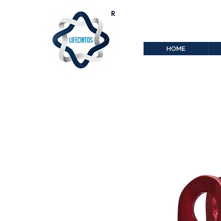
lifecintos@lifecint
r
HOME