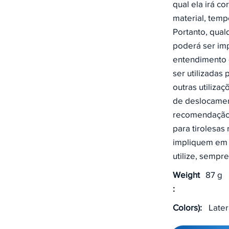
qual ela irá co
material, temp
Portanto, qua
poderá ser imp
entendimento 
ser utilizadas
outras utiliza
de deslocamen
recomendação 
para tirolesas
impliquem em 
utilize, sempr
Weight
87 g
:
Colors):
Later