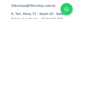
lifecintos@lifecintos.com.br
R. Ten. Pena, 57 - Room 05 - Bom
Retiro, Sao Paulo - SP,
01127-020
,
Brazil