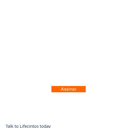
Registre-se no nosso site
Assinar
Talk to Lifecintos today