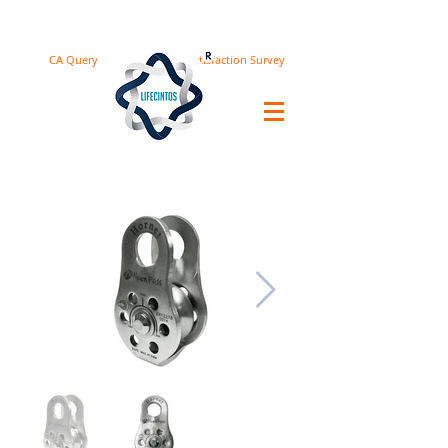
CA Query
Satisfaction Survey