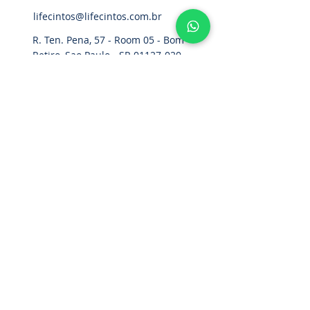
lifecintos@lifecintos.com.br
R. Ten. Pena, 57 - Room 05 - Bom
Retiro, Sao Paulo - SP,
01127-020
,
Brazil