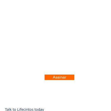
Registre-se no nosso site
Assinar
Talk to Lifecintos today