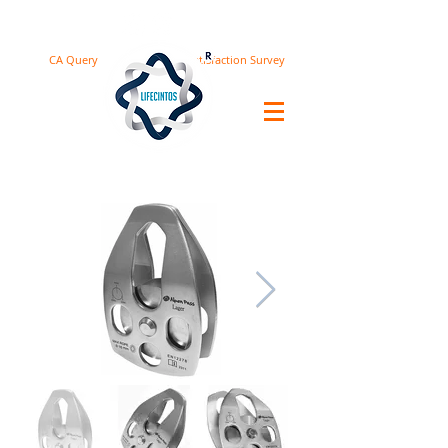
CA Query
Satisfaction Survey