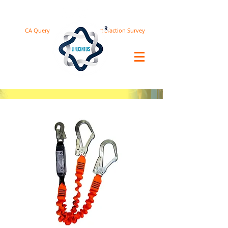
CA Query
Satisfaction Survey