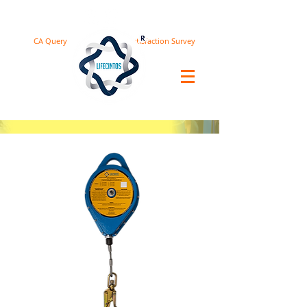
CA Query
Satisfaction Survey